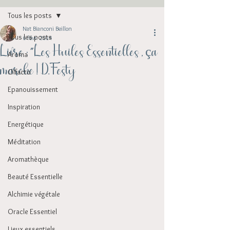
Tous les posts
Nat Bianconi Beillon
Tous les posts
6 févr. 2014
Livre : "Les Huiles Essentielles , ça
Aroma
marche ! D.Festy
Olfacto
Epanouissement
Inspiration
Energétique
Méditation
Aromathèque
Beauté Essentielle
Alchimie végétale
Oracle Essentiel
Lieux essentiels