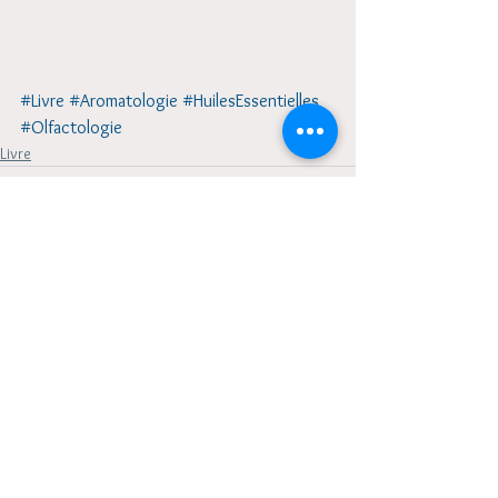
#Livre
#Aromatologie
#HuilesEssentielles
#Olfactologie
Livre
Voir tout
Posts récents