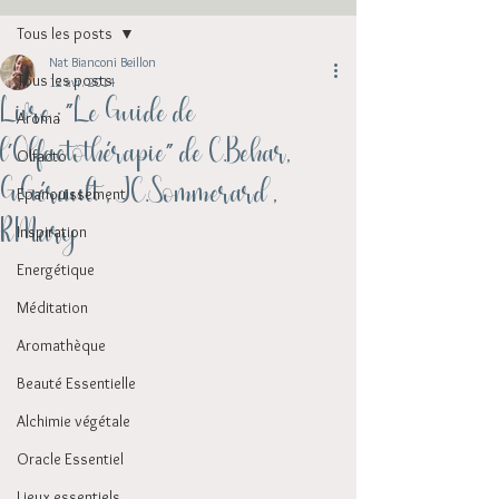
Tous les posts
Nat Bianconi Beillon
Tous les posts
12 avr. 2014
Livre : "Le Guide de
Aroma
l'Olfactothérapie" de C.Behar,
Olfacto
G.Gérault , JC.Sommerard ,
Epanouissement
RMary
Inspiration
Energétique
Méditation
Aromathèque
Beauté Essentielle
Alchimie végétale
Oracle Essentiel
Lieux essentiels