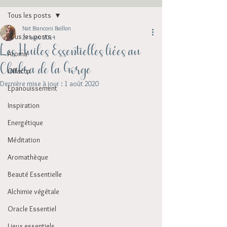
Tous les posts
Nat Bianconi Beillon
Tous les posts
29 sept. 2014
Les Huiles Essentielles liées au
Aroma
Chakra de la Gorge
Olfacto
Dernière mise à jour :
1 août 2020
Epanouissement
Inspiration
Energétique
Méditation
Aromathèque
Beauté Essentielle
Alchimie végétale
Oracle Essentiel
Lieux essentiels