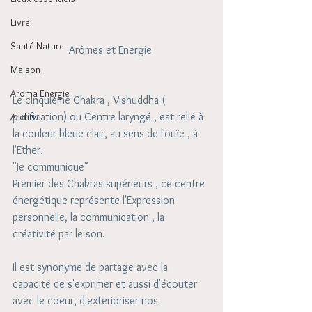
Livre
Santé Nature
Arômes et Energie 
Maison
Aroma Energie
Le cinquième Chakra , Vishuddha ( 
purification) ou Centre laryngé , est relié à 
Archive
la couleur bleue clair, au sens de l'ouïe , à 
l'Ether.
"Je communique" 
Premier des Chakras supérieurs , ce centre 
énergétique représente l'Expression 
personnelle, la communication , la 
créativité par le son.
Il est synonyme de partage avec la 
capacité de s'exprimer et aussi d'écouter 
avec le coeur, d'exterioriser nos 