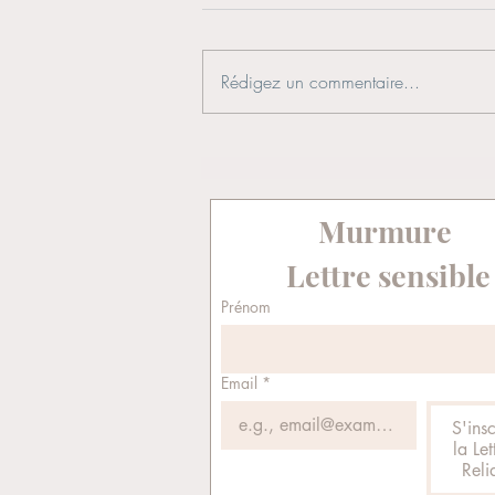
Rédigez un commentaire...
Les odeurs ont le pouvoir de nous
relier à nos sens
Murmure  
Lettre sensible
Prénom
Email
*
S'insc
la Let
Reli