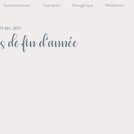
Epanouissement
Inspiration
Energétique
Méditation
23 déc. 2015
ale
Oracle Essentiel
Lieux essentiels
Livre
Santé Nat
es de fin d'année