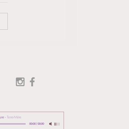
ses Fêtes 2020
ure
-
Terre-Mère
00:00
/
00:00