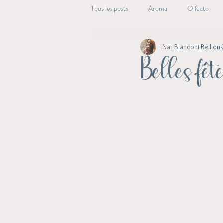
Tous les posts
Aroma
Olfacto
Nat Bianconi Beillon
Beauté Essentielle
Alchimie végét
Belles fêt
Aroma Energie
Archive