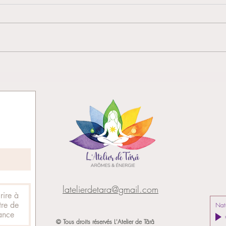
Joyeu
J'inspire Lumière et Harmonie
Essentielle
latelierdetara@gmail.com
rire à
tre de
Nat
ance
© Tous droits réservés L'Atelier de Târâ