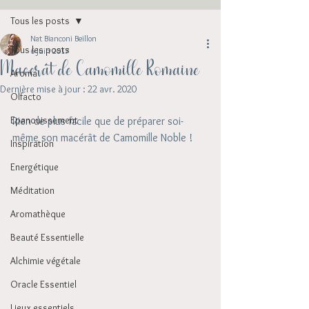
Tous les posts
Nat Bianconi Beillon
Tous les posts
6 juin 2017
Macerât de Camomille Romaine
Aroma
Dernière mise à jour :
22 avr. 2020
Olfacto
Epanouissement
Rien de plus facile que de préparer soi-
même son macérât de Camomille Noble ! 
Inspiration
Energétique
Méditation
Aromathèque
Beauté Essentielle
Alchimie végétale
Oracle Essentiel
Lieux essentiels