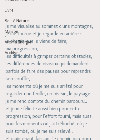
Livre
Santé Nature
Je me visualise au sommet d'une montagne,
Maison
je me tourne et je regarde en arrière :
le chemin que je viens de faire,
Aroma Energie
ma progression, 
Archive
les difficultés à grimper certains obstacles,
les différences de niveaux qui demandent 
parfois de faire des pauses pour reprendre 
son souffle,
les moments où je me suis arrêté pour 
regarder une feuille, un oiseau, le paysage...
Je me rend compte du chemin parcouru..
et je me félicite aussi bien pour cette 
progression, pour l'effort fourni, mais aussi 
pour les moments où j'ai trébuché, où je 
suis tombé, où je me suis relevé..
et maintenant, laissant le chemin parcouru, 