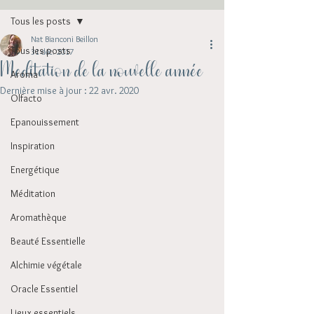
Tous les posts
Nat Bianconi Beillon
Tous les posts
31 déc. 2017
Meditation de la nouvelle année
Aroma
Dernière mise à jour :
22 avr. 2020
Olfacto
Epanouissement
Inspiration
Energétique
Méditation
Aromathèque
Beauté Essentielle
Alchimie végétale
Oracle Essentiel
Lieux essentiels