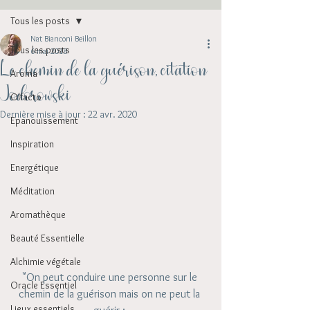
Tous les posts
Nat Bianconi Beillon
Tous les posts
6 mai 2018
Le chemin de la guérison, citation
Aroma
Jodorowski
Olfacto
Dernière mise à jour :
22 avr. 2020
Epanouissement
Inspiration
Energétique
Méditation
Aromathèque
Beauté Essentielle
Alchimie végétale
"On peut conduire une personne sur le 
Oracle Essentiel
chemin de la guérison mais on ne peut la 
Lieux essentiels