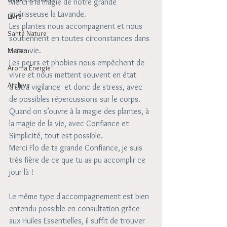
Merci à la magie de notre grande 
guérisseuse la Lavande.
Livre
Les plantes nous accompagnent et nous 
Santé Nature
soutiennent en toutes circonstances dans 
notre vie. 
Maison
Les peurs et phobies nous empêchent de 
Aroma Energie
vivre et nous mettent souvent en état 
Archive
d'ultra vigilance  et donc de stress, avec 
de possibles répercussions sur le corps.  
Quand on s’ouvre à la magie des plantes, à 
la magie de la vie, avec Confiance et 
Simplicité, tout est possible. 
Merci Flo de ta grande Confiance, je suis 
très fière de ce que tu as pu accomplir ce 
jour là !
Le même type d'accompagnement est bien 
entendu possible en consultation grâce 
aux Huiles Essentielles, il suffit de trouver 