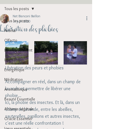
Tous les posts
Nat Bianconi Beillon
Tous les posts
19 juil. 2020
Libération des phobies
Aroma
Olfacto
Epanouissement
Inspiration
Libération des peurs et phobies
Energétique
Méditation
Accompagner en réel, dans un champ de 
lavande et permettre de libérer une 
Aromathèque
phobie... 
Beauté Essentielle
Ici, la phobie des insectes. Et là, dans un 
Alchimie végétale
champ de lavande, entre les abeilles, 
sauterelles, papillons et autres insectes, 
Oracle Essentiel
c'est une réelle confrontation ! 
Lieux essentiels