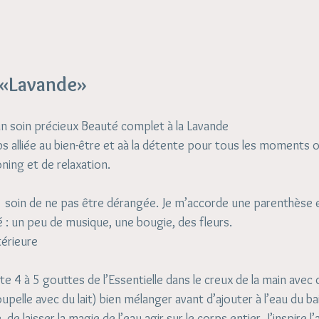
 «Lavande»
 un soin précieux Beauté complet à la Lavande
 alliée au bien-être et aà la détente pour tous les moments où
ning et de relaxation.
s  soin de ne pas être dérangée. Je m’accorde une parenthèse 
é : un peu de musique, une bougie, des fleurs.
térieure
ute 4 à 5 gouttes de l’Essentielle dans le creux de la main avec
pelle avec du lait) bien mélanger avant d’ajouter à l’eau du bai
 laisser la magie de l’eau agir sur le corps entier. J’inspire l’