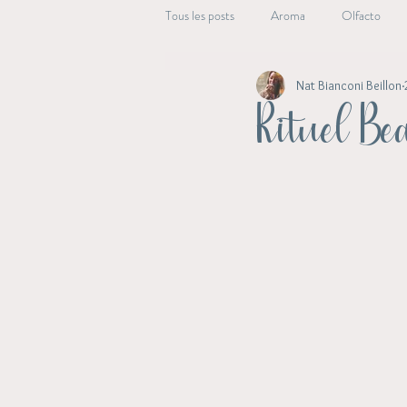
Tous les posts
Aroma
Olfacto
Nat Bianconi Beillon
Beauté Essentielle
Alchimie végét
Rituel Be
Aroma Energie
Archive