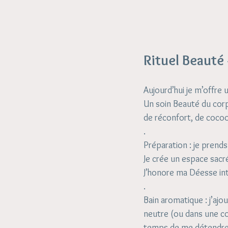
Rituel Beauté
Aujourd’hui je m’offre
Un soin Beauté du corps
de réconfort, de cocoo
.
Préparation : je prend
Je crée un espace sacr
J’honore ma Déesse in
.
Bain aromatique : j’ajo
neutre (ou dans une cou
temps de me détendre, de