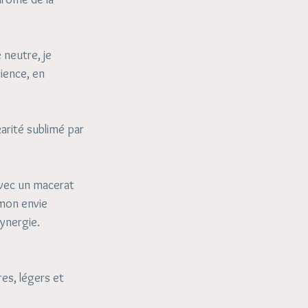
neutre, je 
ience, en 
arité sublimé par 
avec un macerat 
mon envie 
synergie. 
es, légers et 