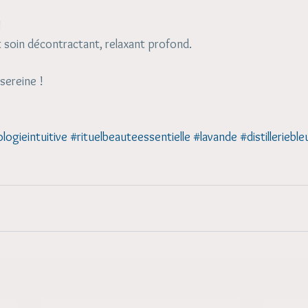
!
 soin décontractant, relaxant profond.
 sereine !
logieintuitive
#rituelbeauteessentielle
#lavande
#distillerieb