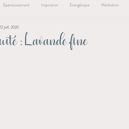
Epanouissement
Inspiration
Energétique
Méditation
22 juil. 2020
ale
Oracle Essentiel
Lieux essentiels
Livre
Santé Nat
auté : Lavande fine