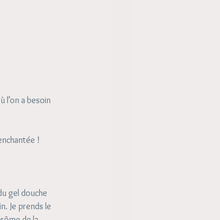
 l’on a besoin 
enchantée !
 du gel douche 
n. Je prends le 
arôme de la 