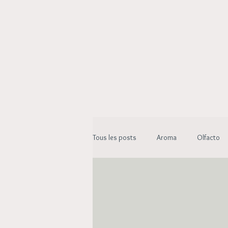
Tous les posts
Aroma
Olfacto
Beauté Essentielle
Alchimie végé
Aroma Energie
Archive