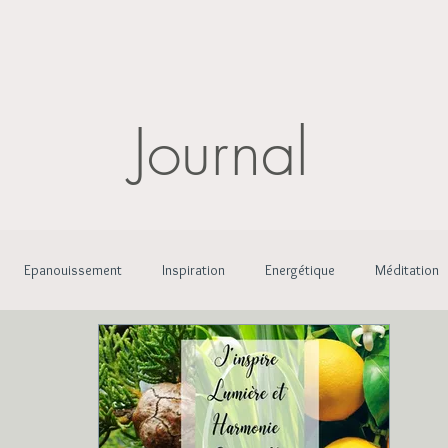
Journal
Epanouissement
Inspiration
Energétique
Méditation
tale
Oracle Essentiel
Lieux essentiels
Livre
Santé N