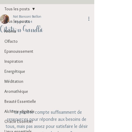
Tous les posts
Nat Bianconi Beillon
Tous les posts
18 janv. 2014
Citation Gandhi
Aroma
Olfacto
Epanouissement
Inspiration
Energétique
Méditation
Aromathèque
Beauté Essentielle
Alchimie végétale
" La planète compte suffisamment de 
ressources pour répondre aux besoins de 
Oracle Essentiel
tous, mais pas assez pour satisfaire le désir 
Lieux essentiels