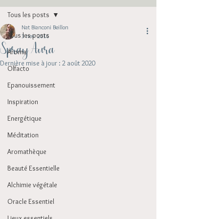
Tous les posts
Nat Bianconi Beillon
Tous les posts
3 nov. 2016
Spray Aura
Aroma
Dernière mise à jour :
2 août 2020
Olfacto
Epanouissement
Inspiration
Energétique
Méditation
Aromathèque
Beauté Essentielle
Alchimie végétale
Oracle Essentiel
Lieux essentiels