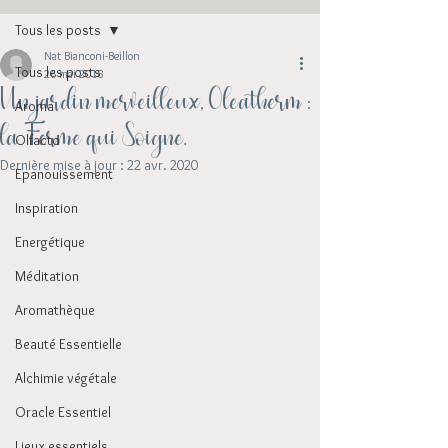
Tous les posts
Nat Bianconi-Beillon
Tous les posts
26 mai 2018
Un jardin merveilleux, Oleatherm :
Aroma
la Ferme qui Soigne.
Olfacto
Dernière mise à jour :
22 avr. 2020
Epanouissement
Inspiration
Energétique
Méditation
Aromathèque
Beauté Essentielle
Alchimie végétale
Oracle Essentiel
Lieux essentiels