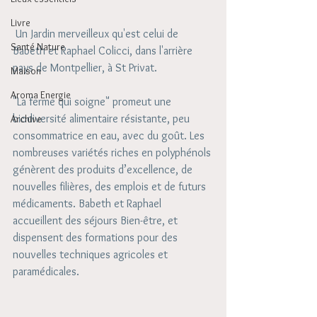
Livre
 Un Jardin merveilleux qu'est celui de 
Santé Nature
Babeth et Raphael Colicci, dans l'arrière 
pays de Montpellier, à St Privat. 
Maison
Aroma Energie
"La ferme qui soigne" promeut une 
biodiversité alimentaire résistante, peu 
Archive
consommatrice en eau, avec du goût. Les 
nombreuses variétés riches en polyphénols 
génèrent des produits d’excellence, de 
nouvelles filières, des emplois et de futurs 
médicaments. Babeth et Raphael 
accueillent des séjours Bien-être, et 
dispensent des formations pour des 
nouvelles techniques agricoles et 
paramédicales.