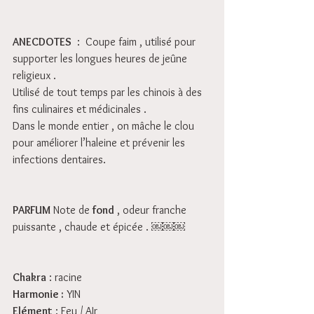
ANECDOTES
  :  Coupe faim , utilisé pour 
supporter les longues heures de jeûne 
religieux .
Utilisé de tout temps par les chinois à des 
fins culinaires et médicinales .
Dans le monde entier , on mâche le clou 
pour améliorer l’haleine et prévenir les 
infections dentaires. 
PARFUM
 Note de 
fond
 , odeur franche 
puissante , chaude et épicée . ￼￼￼
Chakra
 : racine
Harmonie :
 YIN
Elément
 : Feu / AIr 