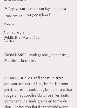
Livre
syzygium aromaticum (syn. eugenia 
caryophyllata )
Santé Nature
Maison
Aroma Energie
FAMILLE
  : [Myrtacées] 
Archive
PROVENANCE
 : Madagascar , Indonésie , 
Zanzibar , Tanzanie . 
BOTANIQUE
 : Le Giroflier est un arbre 
pouvant atteindre 15 m , les feuilles sont 
persistantes et coriaces , les fleurs à calice 
rouge vif et corolles blanc rosé, les fruits 
contenant une seule graine en forme de 
clou .. Le bouton floral est récolté avant 