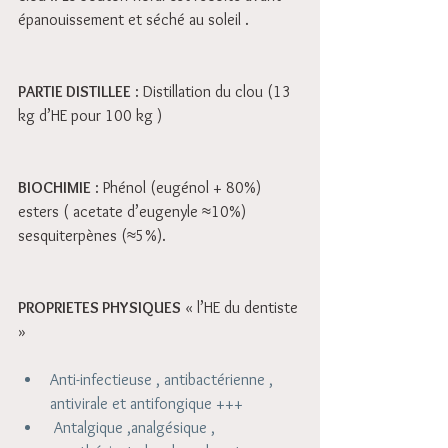
épanouissement et séché au soleil . 
PARTIE DISTILLEE
 : Distillation du clou (13 
kg d’HE pour 100 kg ) 
BIOCHIMIE
 : Phénol (eugénol + 80%) 
esters ( acetate d’eugenyle ≈10%) 
sesquiterpènes (≈5%).
PROPRIETES PHYSIQUES
 « l’HE du dentiste 
»
Anti-infectieuse , antibactérienne , 
antivirale et antifongique +++   
 Antalgique ,analgésique , 