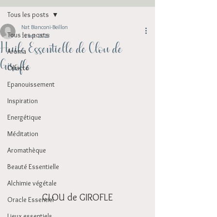
Tous les posts
Nat Bianconi-Beillon
Tous les posts
11 oct. 2013
Huile Essentielle de Clou de
Aroma
Girofle
Olfacto
Epanouissement
Inspiration
Energétique
Méditation
Aromathèque
Beauté Essentielle
Alchimie végétale
CLOU de GIROFLE
Oracle Essentiel
Lieux essentiels