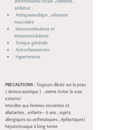
anesthésiante locale ,calmante , 
sédative .   
 Antispasmodique , relaxante 
musculaire   
 Immunostimulante et 
immunomodulante   
 Tonique générale   
 Anti-inflammatoire   
 Hypertensive  
PRECAUTIONS
 : Toujours diluée sur la peau 
( dermocaustique )  ..même éviter la voie 
externe/
interdite aux femmes enceintes et 
allaitantes , enfants– 6 ans , sujets 
allergiques ou asthmatiques , épileptiques/
hépatotoxique à long terme 