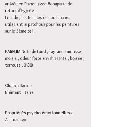
arrivée en France avec Bonaparte de 
retour d’Egypte .
En Inde , les femmes des brahmanes 
utilisaient le patchouli pour les peintures 
sur le 3ème œil . 
PARFUM
 Note de
 fond
 ,fragrance mousse 
moisie , odeur forte envahissante , boisée , 
terreuse . ￼￼
Chakra
 Racine 
Elément 
  Terre 
Propriétés psycho-émotionnelles
« 
Assurance»