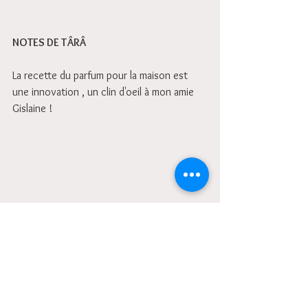
NOTES DE TÂRÂ
La recette du parfum pour la maison est 
une innovation , un clin d'oeil à mon amie 
Gislaine ! 
Avertissement 
Toutes les informations données le sont à 
titre informatif et ne sauraient en aucun 
cas constituer une information médicale, ni 
engager ma responsabilité.
Pour tout usage des huiles essentielles 
dans un but thérapeutique, consultez un 