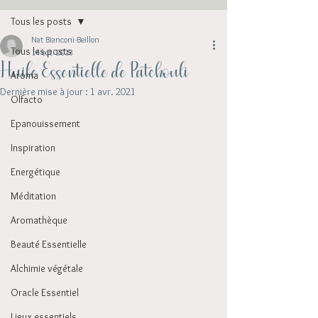
Tous les posts
Nat Bianconi-Beillon
Tous les posts
14 oct. 2013
Huile Essentielle de Patchouli
Aroma
Dernière mise à jour :
1 avr. 2021
Olfacto
Epanouissement
Inspiration
Energétique
Méditation
Aromathèque
Beauté Essentielle
Alchimie végétale
Oracle Essentiel
Lieux essentiels