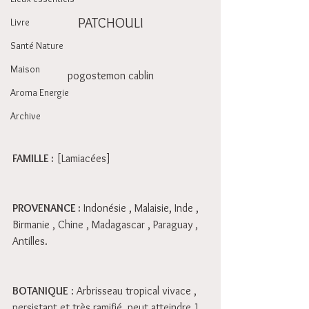
PATCHOULI
Livre
Santé Nature
Maison
pogostemon cablin
Aroma Energie
Archive
FAMILLE :
 [Lamiacées] 
PROVENANCE :
 Indonésie , Malaisie, Inde , 
Birmanie , Chine , Madagascar , Paraguay , 
Antilles. 
BOTANIQUE
 : Arbrisseau tropical vivace , 
persistant et très ramifié, peut atteindre 1 