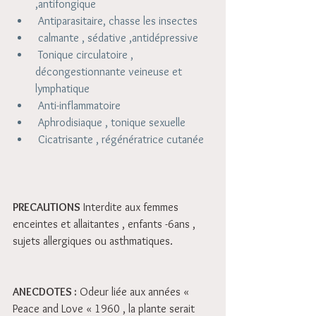
,antifongique   
 Antiparasitaire, chasse les insectes   
 calmante , sédative ,antidépressive   
 Tonique circulatoire , 
décongestionnante veineuse et 
lymphatique   
 Anti-inflammatoire   
 Aphrodisiaque , tonique sexuelle   
 Cicatrisante , régénératrice cutanée  
PRECAUTIONS
 Interdite aux femmes 
enceintes et allaitantes , enfants -6ans , 
sujets allergiques ou asthmatiques.
ANECDOTES :
 Odeur liée aux années « 
Peace and Love « 1960 , la plante serait 