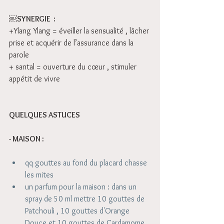
￼SYNERGIE  :
+Ylang Ylang = éveiller la sensualité , lâcher 
prise et acquérir de l’assurance dans la 
parole
+ santal = ouverture du cœur , stimuler 
appétit de vivre
QUELQUES ASTUCES 
- MAISON : 
qq gouttes au fond du placard chasse 
les mites   
un parfum pour la maison : dans un 
spray de 50 ml mettre 10 gouttes de 
Patchouli , 10 gouttes d'Orange 
Douce et 10 gouttes de Cardamome , 