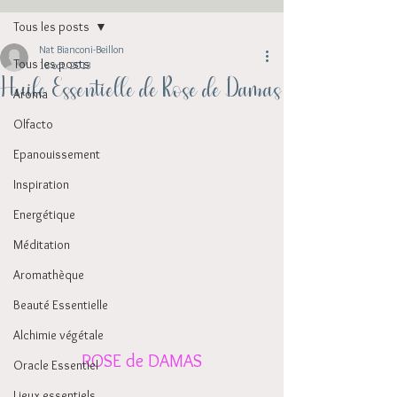
Tous les posts
Nat Bianconi-Beillon
Tous les posts
18 oct. 2013
Huile Essentielle de Rose de Damas
Aroma
Olfacto
Epanouissement
Inspiration
Energétique
Méditation
Aromathèque
Beauté Essentielle
Alchimie végétale
ROSE de DAMAS
Oracle Essentiel
Lieux essentiels