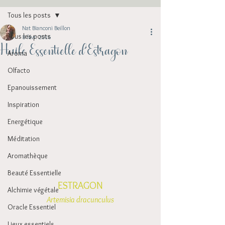
Tous les posts
Nat Bianconi Beillon
Tous les posts
8 févr. 2016
Huile Essentielle d'Estragon
Aroma
Olfacto
Epanouissement
Inspiration
Energétique
Méditation
Aromathèque
Beauté Essentielle
ESTRAGON
Alchimie végétale
Artemisia dracunculus
Oracle Essentiel
Lieux essentiels