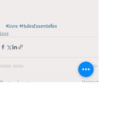
#Livre
#HuilesEssentielles
Livre
Voir tout
Posts récents