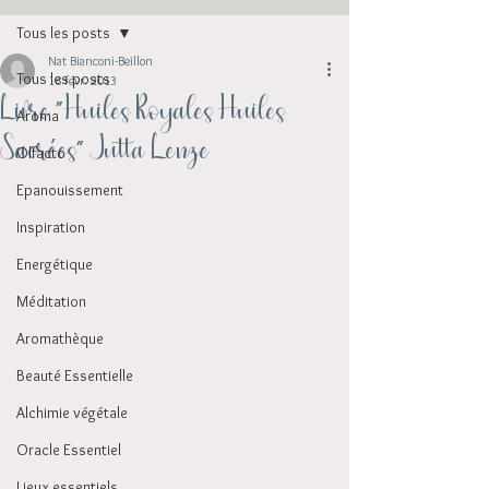
Tous les posts
Nat Bianconi-Beillon
Tous les posts
18 févr. 2013
Livre "Huiles Royales Huiles
Aroma
Sacrées" Jutta Lenze
Olfacto
Epanouissement
Inspiration
Energétique
Méditation
Aromathèque
Beauté Essentielle
Alchimie végétale
Oracle Essentiel
Lieux essentiels