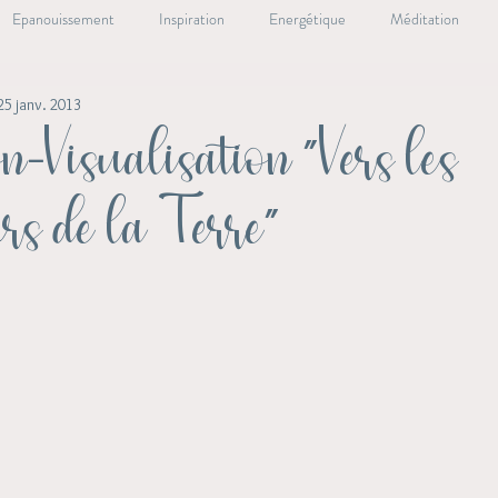
Epanouissement
Inspiration
Energétique
Méditation
25 janv. 2013
ale
Oracle Essentiel
Lieux essentiels
Livre
Santé Nat
n-Visualisation "Vers les
rs de la Terre"