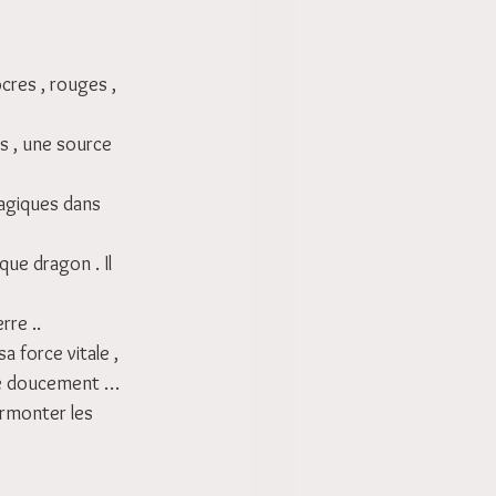
cres , rouges , 
s , une source 
magiques dans 
ue dragon . Il 
rre ..
 force vitale , 
ître doucement …
urmonter les 