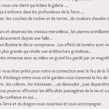
ous une clarté qui éclaire la galerie ....
ui s'enfonce dans les profondeurs de la Terre ....
s : les couches de roches et de terres , de couleurs chaudes o
 et observez les cristaux merveilleux , les pierres scintillante
doucement depuis une faille ..
lave illumine le décor somptueux . Les effets de lumière sont 
n plus grande qui révèle une architecture grandiose...
tte immense avec au milieu un grand feu gardé par un magnifiq
r vous êtes prêts pour votre re-connection avec le feu de la Te
 d’échange entre vous où le gardien vous transmet le feu de sa
s , les colères , les tristesses ….se dissoudre , puis dispara
ous pourrez affronter les difficultés passagères de la vie et s
e confiance en soi....
 la Terre et du dragon vous nourrisse et vous accompagne .