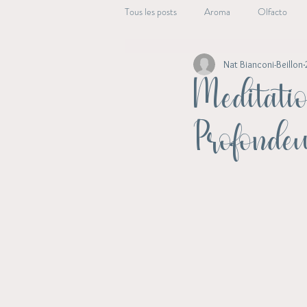
Tous les posts
Aroma
Olfacto
Nat Bianconi-Beillon
Beauté Essentielle
Alchimie végét
Meditatio
Profondeu
Aroma Energie
Archive