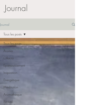
Journal
Journal
Tous les posts
Tous les posts
Aroma
Olfacto
Epanouissement
Inspiration
Energétique
Méditation
Aromathèque
Beauté