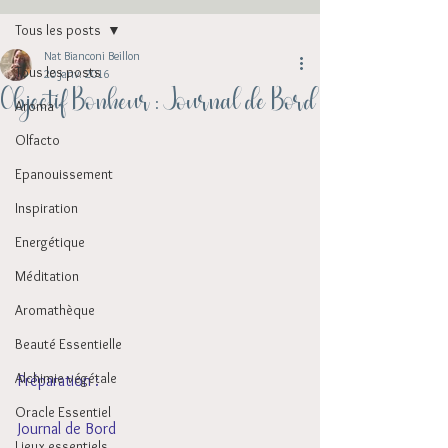
Tous les posts
Nat Bianconi Beillon
Tous les posts
20 janv. 2016
Objectif Bonheur : Journal de Bord
Aroma
Olfacto
Epanouissement
Inspiration
Energétique
Méditation
Aromathèque
Beauté Essentielle
Alchimie végétale
Préparation : 
Oracle Essentiel
Journal de Bord 
Lieux essentiels