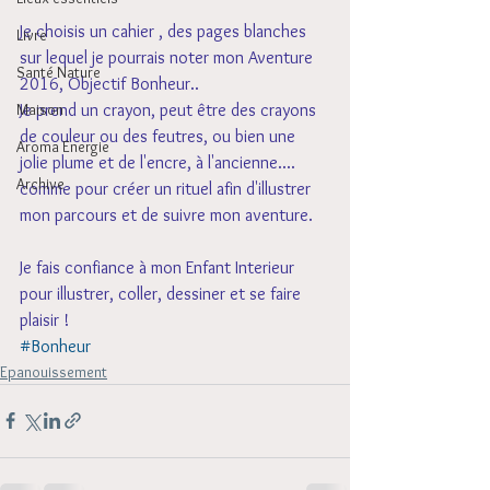
Je choisis un cahier , des pages blanches 
Livre
sur lequel je pourrais noter mon Aventure 
Santé Nature
2016, Objectif Bonheur.. 
Je prend un crayon, peut être des crayons 
Maison
de couleur ou des feutres, ou bien une 
Aroma Energie
jolie plume et de l'encre, à l'ancienne....
Archive
comme pour créer un rituel afin d'illustrer 
mon parcours et de suivre mon aventure.
Je fais confiance à mon Enfant Interieur 
pour illustrer, coller, dessiner et se faire 
plaisir ! 
#Bonheur
Epanouissement