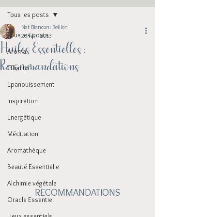
Tous les posts
Nat Bianconi Beillon
Tous les posts
20 févr. 2013
Huiles Essentielles :
Aroma
Recommandations
Olfacto
Epanouissement
Inspiration
Energétique
Méditation
Aromathèque
Beauté Essentielle
Alchimie végétale
RECOMMANDATIONS
Oracle Essentiel
Lieux essentiels