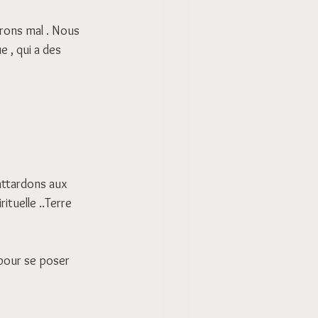
rons mal . Nous 
 , qui a des 
attardons aux 
ituelle ..Terre 
 pour se poser 