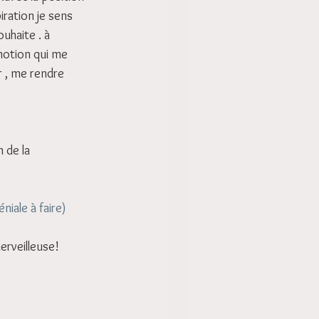
iration je sens 
uhaite . à 
motion qui me 
r , me rendre 
 de la 
éniale à faire)
merveilleuse! 