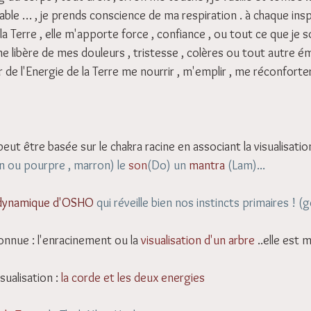
stable … , je prends conscience de ma respiration . à chaque insp
a Terre , elle m'apporte force , confiance , ou tout ce que je so
me libère de mes douleurs , tristesse , colères ou tout autre é
ur de l'Energie de la Terre me nourrir , m'emplir , me réconforte
eut être basée sur le chakra racine en associant la visualisation
n ou pourpre , marron) le 
son
(Do) un 
mantra
 (Lam)...  
 dynamique d'OSHO
 qui réveille bien nos instincts primaires ! (g
onnue : l'enracinement ou la 
visualisation d'un arbre
..elle est 
sualisation :
la corde et les deux energies