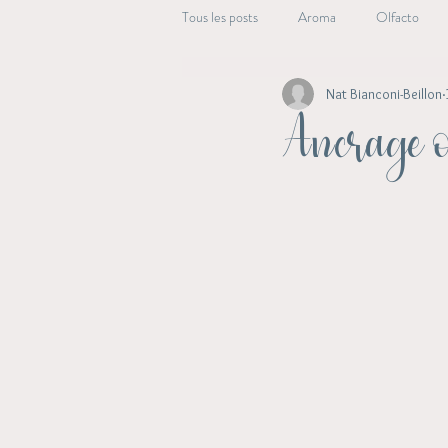
Tous les posts
Aroma
Olfacto
Nat Bianconi-Beillon
Beauté Essentielle
Alchimie végét
Ancrage 
Aroma Energie
Archive