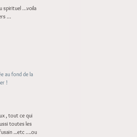
u spirituel …voila 
vers …
ée au fond de la 
er !
x , tout ce qui 
ussi toutes les 
usain ...etc ….ou 