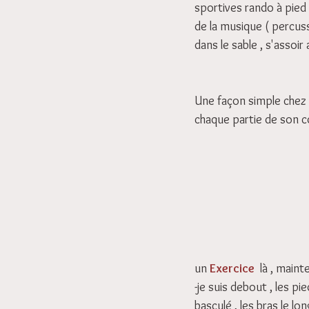
sportives rando à pied ,
de la musique ( percus
dans le sable , s'assoir
Une façon simple chez 
chaque partie de son co
un 
Exercice
 là , maint
-je suis debout , les pi
basculé , les bras le lo