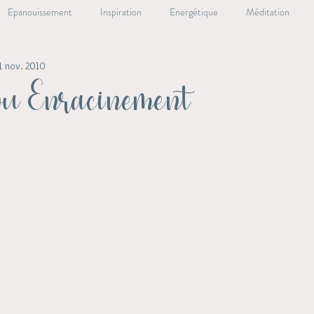
Epanouissement
Inspiration
Energétique
Méditation
1 nov. 2010
ale
Oracle Essentiel
Lieux essentiels
Livre
Santé Nat
ou Enracinement