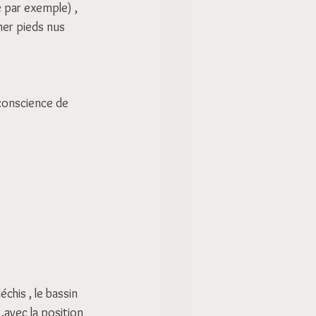
e par exemple) , 
er pieds nus 
conscience de 
chis , le bassin 
 …avec la position 