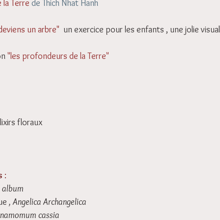
 la Terre
 de Thich Nhat Hanh
 deviens un arbre"
 un exercice pour les enfants , une jolie visua
on
"les profondeurs de la Terre"
lixirs floraux 
s
 :
 album
ue
 , Angelica Archangelica
nnamomum cassia